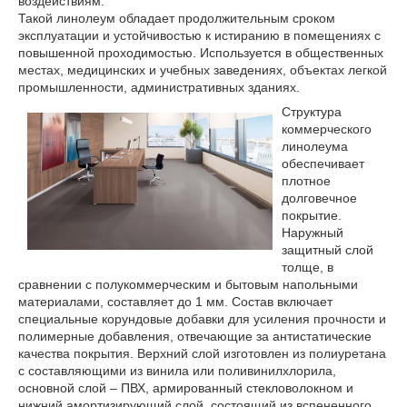
воздействиям.
Такой линолеум обладает продолжительным сроком
эксплуатации и устойчивостью к истиранию в помещениях с
повышенной проходимостью. Используется в общественных
местах, медицинских и учебных заведениях, объектах легкой
промышленности, административных зданиях.
Структура
коммерческого
линолеума
обеспечивает
плотное
долговечное
покрытие.
Наружный
защитный слой
толще, в
сравнении с полукоммерческим и бытовым напольными
материалами, составляет до 1 мм. Состав включает
специальные корундовые добавки для усиления прочности и
полимерные добавления, отвечающие за антистатические
качества покрытия. Верхний слой изготовлен из полиуретана
с составляющими из винила или поливинилхлорила,
основной слой – ПВХ, армированный стекловолокном и
нижний амортизирующий слой, состоящий из вспененного