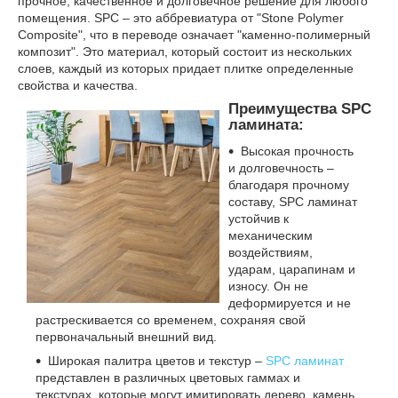
прочное, качественное и долговечное решение для любого
помещения. SPC – это аббревиатура от "Stone Polymer
Composite", что в переводе означает "каменно-полимерный
композит". Это материал, который состоит из нескольких
слоев, каждый из которых придает плитке определенные
свойства и качества.
Преимущества SPC
ламината:
Высокая прочность
и долговечность –
благодаря прочному
составу, SPC ламинат
устойчив к
механическим
воздействиям,
ударам, царапинам и
износу. Он не
деформируется и не
растрескивается со временем, сохраняя свой
первоначальный внешний вид.
Широкая палитра цветов и текстур –
SPC ламинат
представлен в различных цветовых гаммах и
текстурах, которые могут имитировать дерево, камень,