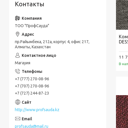
Контакты
ТОО "ПрофСауда"
Ком
DES
пр.Райымбека, 212а, корпус 4, офис 217,
Алматы, Казахстан
11 7
Магауия
В на
+7 (777) 270-08-96
+7 (707) 270-08-96
+7 (727) 244-87-23
http://www.profsauda.kz
profsauda@mail.ru