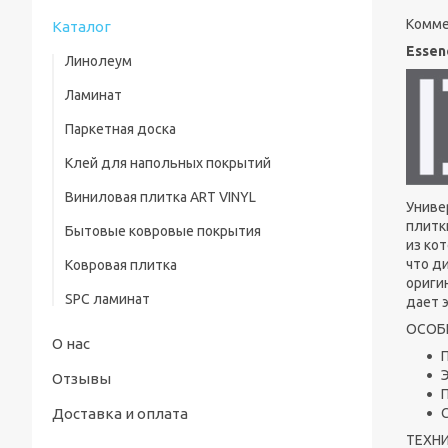
Комме
Каталог
Essen
Линолеум
Ламинат
Паркетная доска
Клей для напольных покрытий
Виниловая плитка ART VINYL
Униве
плитк
Бытовые ковровые покрытия
из ко
что д
Ковровая плитка
ориги
SPC ламинат
дает 
ОСОБ
О нас
Отзывы
П
Доставка и оплата
ТЕХНИ