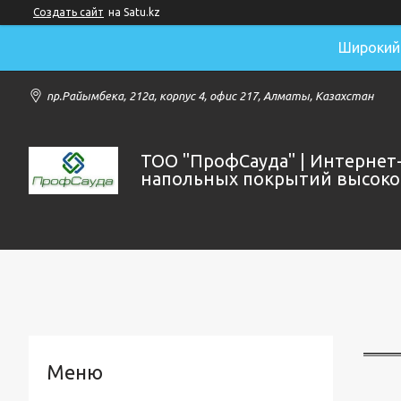
Создать сайт
на Satu.kz
Широкий 
пр.Райымбека, 212а, корпус 4, офис 217, Алматы, Казахстан
ТОО "ПрофСауда" | Интернет
напольных покрытий высоког