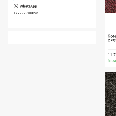
+77772700896
Ком
DES
11 7
В на