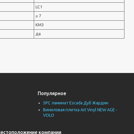
LC1
≥ 7
КМ3
да
Популярное
SPC ламинат Escada Дуб Жардин
Виниловая плитка Art Vinyl NEW AGE -
VOLO
естоположение компании