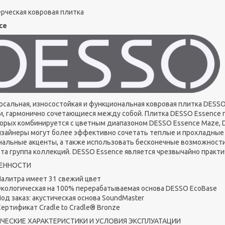
рческая ковровая плитка
ce
рсальная, износостойкая и функциональная ковровая плитка DESSO
и, гармонично сочетающиеся между собой. Плитка DESSO Essence 
торых комбинируется с цветным диапазоном DESSO Essence Maze, DES
изайнеры могут более эффективно сочетать теплые и прохладные
нальные акценты, а также использовать бесконечные возможности
эта группа коллекций. DESSO Essence является чрезвычайно прак
ЕННОСТИ
Палитра имеет 31 свежий цвет
Экологическая на 100% перерабатываемая основа DESSO EcoBase
од заказ: акустическая основа SoundMaster
Сертификат Cradle to Cradle® Bronze
ЧЕСКИЕ ХАРАКТЕРИСТИКИ И УСЛОВИЯ ЭКСПЛУАТАЦИИ