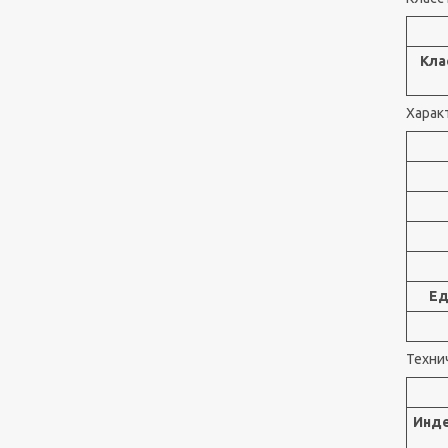
Кла
Харак
Ед
Техни
Инде