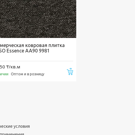
мерческая ковровая плитка
SO Essence AA90 9981
50 ₸/кв.м
Купить
личии
Оптом и в розницу
ческие условия
 применения