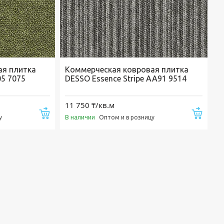
ая плитка
Коммерческая ковровая плитка
05 7075
DESSO Essence Stripe AA91 9514
11 750 ₸/кв.м
Купить
Купи
В наличии
у
Оптом и в розницу