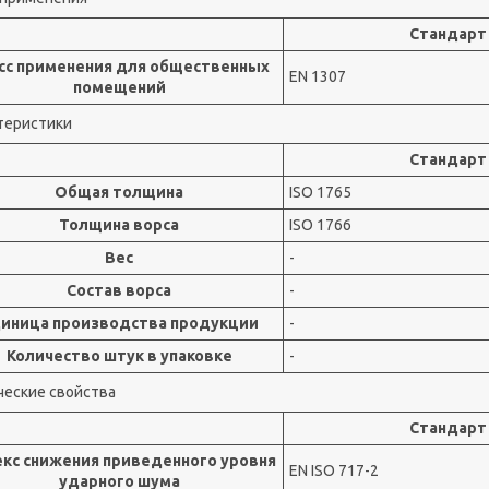
Стандарт
сс применения для общественных
EN 1307
помещений
теристики
Стандарт
Общая толщина
ISO 1765
Толщина ворса
ISO 1766
Вес
-
Состав ворса
-
иница производства продукции
-
Количество штук в упаковке
-
ческие свойства
Стандарт
кс снижения приведенного уровня
EN ISO 717-2
ударного шума