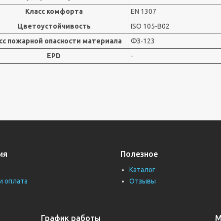
Класс комфорта
EN 1307
Цветоустойчивость
ISO 105-B02
сс пожарной опасности материала
ФЗ-123
EPD
-
ия
Полезное
Каталог
и оплата
Отзывы
График работы
М