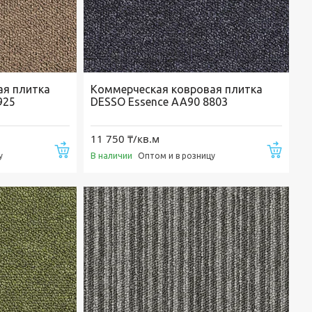
ая плитка
Коммерческая ковровая плитка
925
DESSO Essence AA90 8803
11 750 ₸/кв.м
Купить
Купи
В наличии
у
Оптом и в розницу