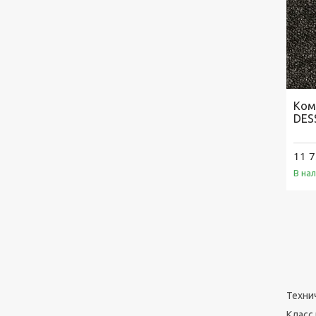
Ком
DES
11 7
В на
Техни
Класс