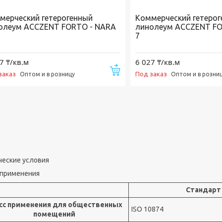
мерческий гетерогенный
Коммерческий гетеро
олеум ACCZENT FORTO - NARA
линолеум ACCZENT FO
7
7 ₸/кв.м
6 027 ₸/кв.м
Купить
заказ
Под заказ
Оптом и в розницу
Оптом и в розни
ческие условия
 применения
Стандарт
сс применения для общественных
ISO 10874
помещений