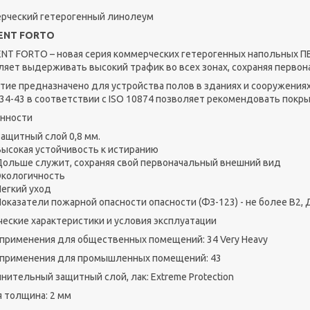
рческий гетерогенный линолеум
ENT FORTO
NT FORTO – новая серия коммерческих гетерогенных напольных ПВ
ляет выдерживать высокий трафик во всех зонах, сохраняя первон
тие предназначено для устройства полов в зданиях и сооружениях 
 34-43 в соответствии с ISO 10874 позволяет рекомендовать пок
нности
Защитный слой 0,8 мм.
Высокая устойчивость к истиранию
Дольше служит, сохраняя свой первоначальный внешний вид
Экологичность
Легкий уход
оказатели пожарной опасности опасности (ФЗ-123) - не более В2, Д
ческие характеристики и условия эксплуатации
 применения для общественных помещений: 34 Very Heavy
 применения для промышленных помещений: 43
нительный защитный слой, лак: Extreme Protection
 толщина: 2 мм