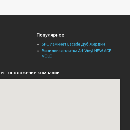
Популярное
SPC ламинат Escada Дуб Жардин
Виниловая плитка Art Vinyl NEW AGE -
VOLO
естоположение компании