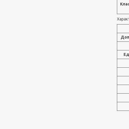
Кла
Харак
Доп
Ед