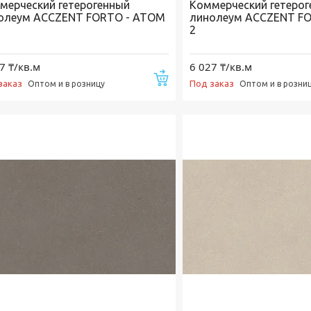
мерческий гетерогенный
Коммерческий гетеро
олеум ACCZENT FORTO - ATOM
линолеум ACCZENT F
2
7 ₸/кв.м
6 027 ₸/кв.м
Купить
заказ
Под заказ
Оптом и в розницу
Оптом и в розни