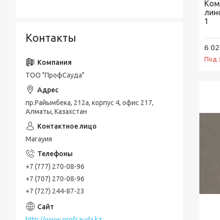
Ком
лин
1
Контакты
6 02
Под 
ТОО "ПрофСауда"
пр.Райымбека, 212а, корпус 4, офис 217,
Алматы, Казахстан
Магауия
+7 (777) 270-08-96
+7 (707) 270-08-96
+7 (727) 244-87-23
http://www.profsauda.kz