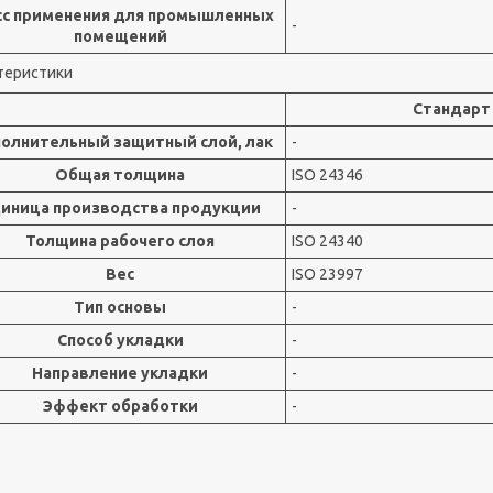
сс применения для промышленных
-
помещений
теристики
Стандарт
олнительный защитный слой, лак
-
Общая толщина
ISO 24346
иница производства продукции
-
Толщина рабочего слоя
ISO 24340
Вес
ISO 23997
Тип основы
-
Способ укладки
-
Направление укладки
-
Эффект обработки
-