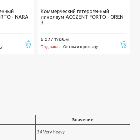
генный
Коммерческий гетерогенный
RTO - NARA
линолеум ACCZENT FORTO - OREN
3
6 027 ₸/кв.м
Купить
Купи
Под заказ
цу
Оптом и в розницу
Значение
34 Very Heavy