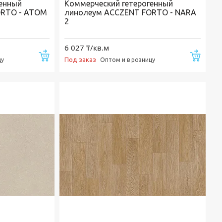
генный
Коммерческий гетерогенный
ORTO - ATOM
линолеум ACCZENT FORTO - NARA
2
6 027 ₸/кв.м
Купить
Купи
Под заказ
цу
Оптом и в розницу