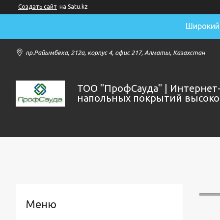
Создать сайт
на Satu.kz
Широкий 
пр.Райымбека, 212а, корпус 4, офис 217, Алматы, Казахстан
ТОО "ПрофСауда" | Интернет
напольных покрытий высоког