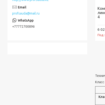
Ком
лин
profsauda@mail.ru
4
+77772700896
6 02
Под 
Техни
Класс
Кла