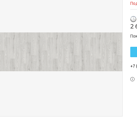
Под
2 
По
+7 