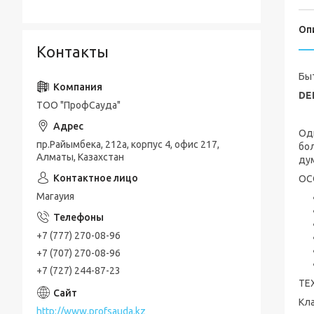
Оп
Контакты
Бы
DEL
ТОО "ПрофСауда"
Одн
пр.Райымбека, 212а, корпус 4, офис 217,
бол
Алматы, Казахстан
дум
ОС
Магауия
+7 (777) 270-08-96
+7 (707) 270-08-96
+7 (727) 244-87-23
ТЕ
Кл
http://www.profsauda.kz