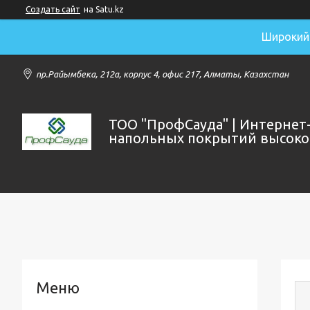
Создать сайт
на Satu.kz
Широкий 
пр.Райымбека, 212а, корпус 4, офис 217, Алматы, Казахстан
ТОО "ПрофСауда" | Интернет
напольных покрытий высоког