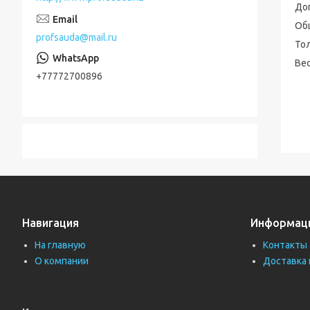
До
Об
profsauda@mail.ru
Тол
Вес
+77772700896
Навигация
Информац
На главную
Контакты
О компании
Доставка 