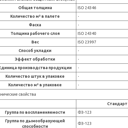
Общая толщина
ISO 24346
Количество м² в палете
-
Фаска
-
Толщина рабочего слоя
ISO 24340
Вес
ISO 23997
Способ укладки
-
Эффект обработки
-
Единица производства продукции
-
Количество штук в упаковке
-
Количество м² в упаковке
-
хнические свойства
Стандарт
Группа по воспламеняемости
ФЗ-123
Группа по дымообразующей
ФЗ-123
способности