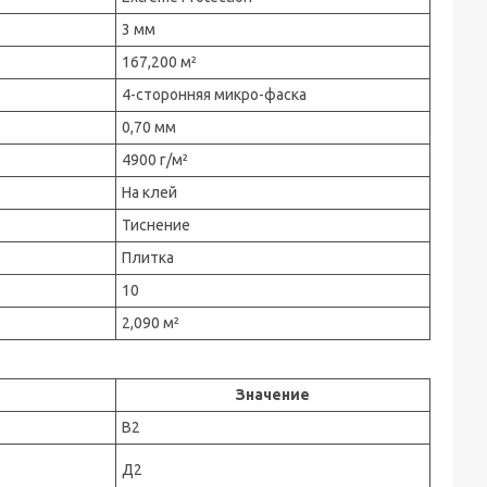
3 мм
167,200 м²
4-сторонняя микро-фаска
0,70 мм
4900 г/м²
На клей
Тиснение
Плитка
10
2,090 м²
Значение
В2
Д2