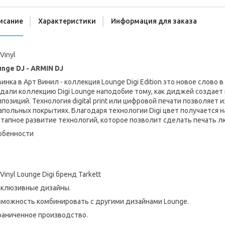
исание
Характеристики
Информация для заказа
 Vinyl
unge DJ - ARMIN DJ
инка в Арт Винил - коллекция Lounge Digi Edition это новое сло
дали коллекцию Digi Lounge наподобие тому, как диджей создает 
позиций. Технология digital print или цифровой печати позволяе
апольных покрытиях. Благодаря технологии Digi цвет получается н
тапное развитие технологий, которое позволит сделать печать л
обенности
 Vinyl Lounge Digi бренд Tarkett
склюзивные дизайны.
зможность комбинировать с другими дизайнами Lounge.
раниченное производство.