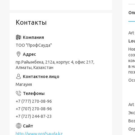
Оп
Контакты
Art
Lo
ТОО "ПрофСауда"
Нов
соз
ком
пр.Райымбека, 212а, корпус 4, офис 217,
в н
Алматы, Казахстан
поэ
Ос
Магауия
+7 (777) 270-08-96
Art
+7 (707) 270-08-96
Эк
+7 (727) 244-87-23
Во
Ог
http://www.profsauda.kz