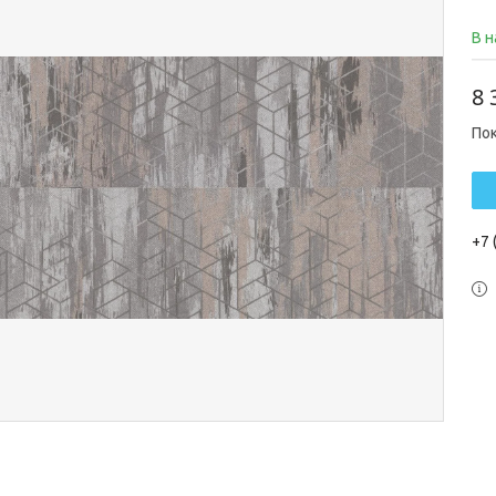
В 
8 
По
+7 