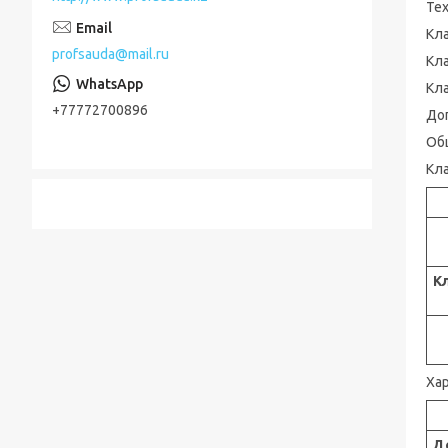
Тех
Кл
profsauda@mail.ru
Кл
Кл
+77772700896
Доп
Об
Кл
К
Ха
Д