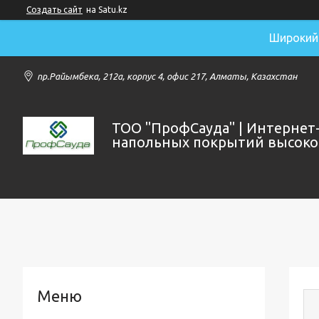
Создать сайт
на Satu.kz
Широкий 
пр.Райымбека, 212а, корпус 4, офис 217, Алматы, Казахстан
ТОО "ПрофСауда" | Интернет
напольных покрытий высоког