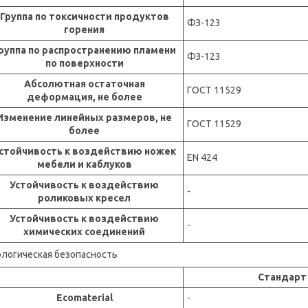
Группа по токсичности продуктов
ФЗ-123
горения
руппа по распространению пламени
ФЗ-123
по поверхности
Абсолютная остаточная
ГОСТ 11529
деформация, не более
Изменение линейных размеров, не
ГОСТ 11529
более
стойчивость к воздействию ножек
EN 424
мебели и каблуков
Устойчивость к воздействию
-
роликовых кресел
Устойчивость к воздействию
-
химических соединений
ологическая безопасность
Стандарт
Ecomaterial
-