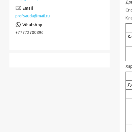
Доп
Спо
profsauda@mail.ru
Кл
+77772700896
К
Ха
Д