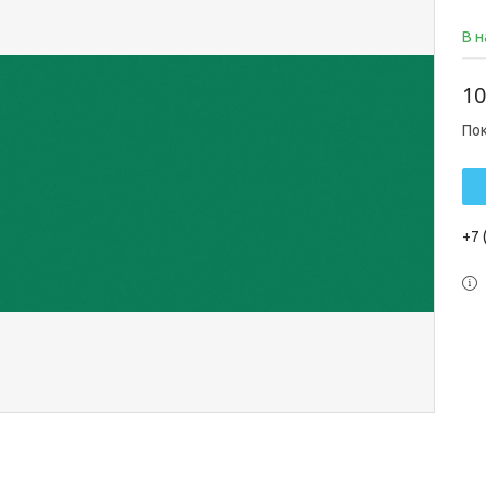
В 
10
По
+7 