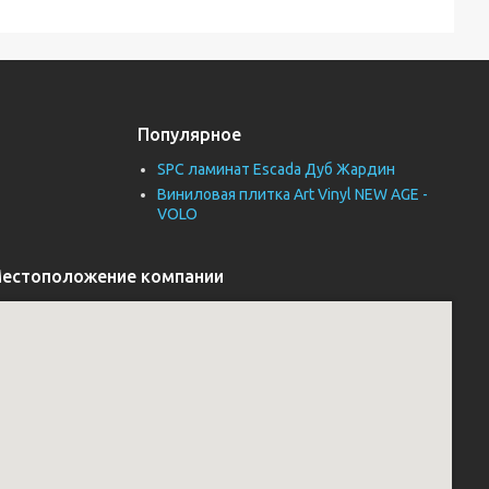
Популярное
SPC ламинат Escada Дуб Жардин
Виниловая плитка Art Vinyl NEW AGE -
VOLO
естоположение компании