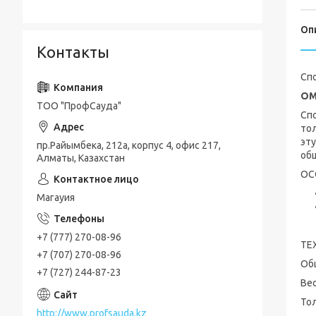
Оп
Контакты
Сп
OM
ТОО "ПрофСауда"
Сп
то
эт
пр.Райымбека, 212а, корпус 4, офис 217,
об
Алматы, Казахстан
ОС
Магауия
+7 (777) 270-08-96
ТЕ
+7 (707) 270-08-96
Об
+7 (727) 244-87-23
Вес
Тол
http://www.profsauda.kz