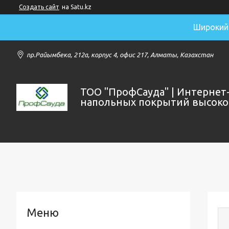
Создать сайт
на Satu.kz
Широкий 
пр.Райымбека, 212а, корпус 4, офис 217, Алматы, Казахстан
ТОО "ПрофСауда" | Интернет
напольных покрытий высоког