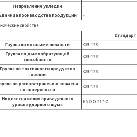
Направление укладки
-
Единица производства продукции
-
хнические свойства
Стандарт
Группа по воспламеняемости
ФЗ-123
Группа по дымообразующей
ФЗ-123
способности
Группа по токсичности продуктов
ФЗ-123
горения
руппа по распространению пламени
ФЗ-123
по поверхности
Индекс снижения приведенного
EN ISO 717-2
уровня ударного шума