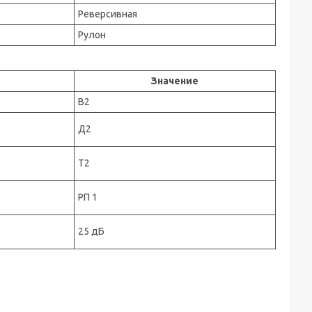
Реверсивная
Рулон
Значение
В2
Д2
Т2
РП 1
25 дБ