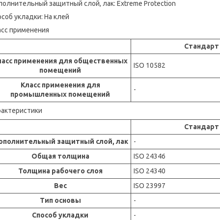
олнительный защитный слой, лак: Extreme Protection
соб укладки: На клей
асс применения
Стандарт
ласс применения для общественных
ISO 10582
помещений
Класс применения для
-
промышленных помещений
рактеристики
Стандарт
ополнительный защитный слой, лак
-
Общая толщина
ISO 24346
Толщина рабочего слоя
ISO 24340
Вес
ISO 23997
Тип основы
-
Способ укладки
-