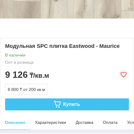
Модульная SPC плитка Eastwood - Maurice
В наличии
Опт и розница
9 126
₸/кв.м
8 800 ₸
от 200 кв.м
Купить
Описание
Характеристики
Доставка
Оплата
Усл