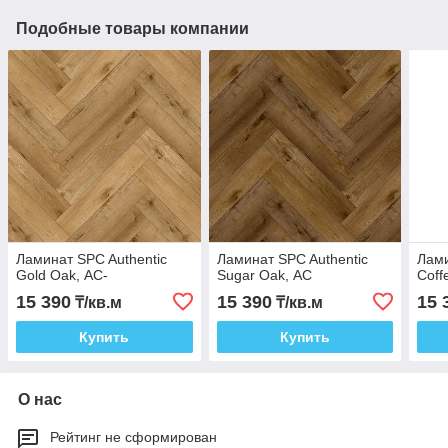
Подобные товары компании
Ламинат SPC Authentic
Ламинат SPC Authentic
Лами
Gold Oak, АС-
Sugar Oak, АС
Coff
15 390
15 390
15 
₸/кв.м
₸/кв.м
Купить
Купить
О нас
Рейтинг не сформирован