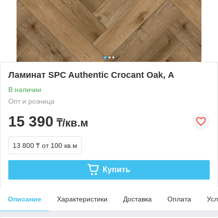
Ламинат SPC Authentic Crocant Oak, А
В наличии
Опт и розница
15 390
₸/кв.м
13 800 ₸
от 100 кв.м
Купить
Описание
Характеристики
Доставка
Оплата
Усл