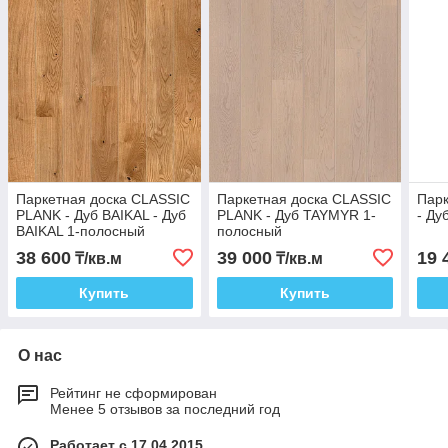
Паркетная доска CLASSIC
Паркетная доска CLASSIC
Парк
PLANK - Дуб BAIKAL - Дуб
PLANK - Дуб TAYMYR 1-
- Ду
BAIKAL 1-полосный
полосный
38 600
39 000
19 
₸/кв.м
₸/кв.м
Купить
Купить
О нас
Рейтинг не сформирован
Менее 5 отзывов за последний год
Работает с 17.04.2015