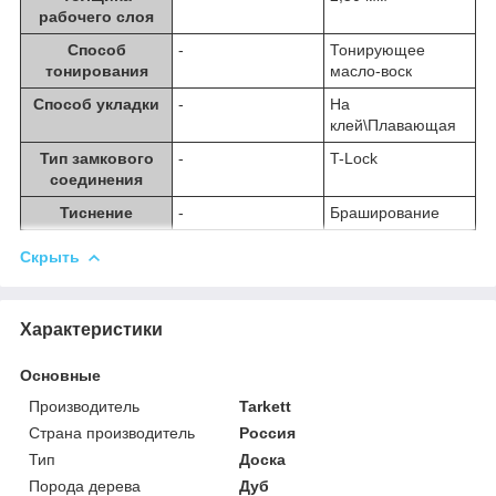
рабочего слоя
Способ
-
Тонирующее
тонирования
масло-воск
Способ укладки
-
На
клей\Плавающая
Тип замкового
-
T-Lock
соединения
Тиснение
-
Браширование
Скрыть
Характеристики
Основные
Производитель
Tarkett
Страна производитель
Россия
Тип
Доска
Порода дерева
Дуб