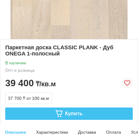
Паркетная доска CLASSIC PLANK - Дуб
ONEGA 1-полосный
В наличии
Опт и розница
39 400
₸/кв.м
37 700 ₸
от 100 кв.м
Купить
Описание
Характеристики
Доставка
Оплата
Усл