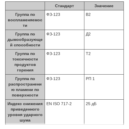
Стандарт
Значение
Группа по
ФЗ-123
В2
воспламеняемос
ти
Группа по
ФЗ-123
Д2
дымообразующе
й способности
Группа по
ФЗ-123
Т2
токсичности
продуктов
горения
Группа по
ФЗ-123
РП 1
распространени
ю пламени по
поверхности
Индекс снижения
EN ISO 717-2
25 дБ
приведенного
уровня ударного
шума