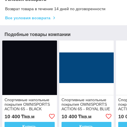
Возврат товара в течение 14 дней по договоренности
Все условия возврата
Подобные товары компании
Спортивные напольные
Спортивные напольные
Спо
покрытия OMNISPORTS
покрытия OMNISPORTS
пок
ACTION 65 - BLACK
ACTION 65 - ROYAL BLUE
ACT
10 400
10 400
10 
₸/кв.м
₸/кв.м
Купить
Купить