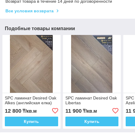
Возврат товара в течение 14 дней по договоренности
Все условия возврата
Подобные товары компании
SPC ламинат Desired Oak
SPC ламинат Desired Oak
SPC 
Alkes (английская елка)
Libertas
Azel
12 800
11 900
11 
₸/кв.м
₸/кв.м
Купить
Купить