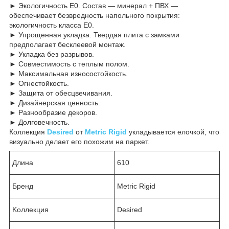
► Экологичность Е0. Cостав — минерал + ПВХ —
обеспечивает безвредность напольного покрытия:
экологичность класса Е0.
► Упрощенная укладка. Твердая плита с замками
предполагает бесклеевой монтаж.
► Укладка без разрывов.
► Совместимость с теплым полом.
► Максимальная износостойкость.
► Огнестойкость.
► Защита от обесцвечивания.
► Дизайнерская ценность.
► Разнообразие декоров.
► Долговечность.
Коллекция
Desired
от
Metric Rigid
укладывается елочкой, что
визуально делает его похожим на паркет.
Длина
610
Бренд
Metric Rigid
Kоллекция
Desired