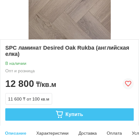
SPC ламинат Desired Oak Rukba (английская
елка)
В наличии
Опт и розница
12 800
₸/кв.м
11 600 ₸
от 100 кв.м
Купить
Описание
Характеристики
Доставка
Оплата
Усл