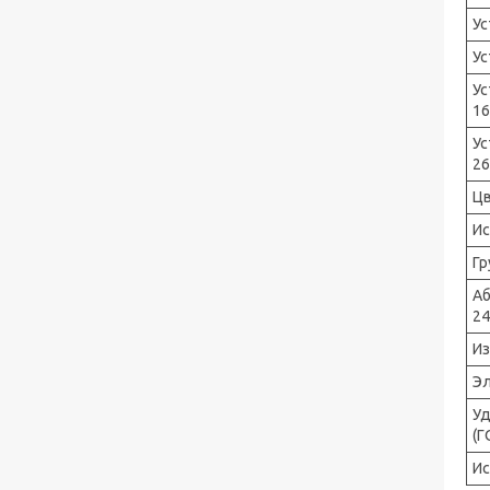
Ус
Ус
Ус
16
Ус
26
Цв
Ис
Гр
Аб
24
Из
Эл
Уд
(Г
Ис