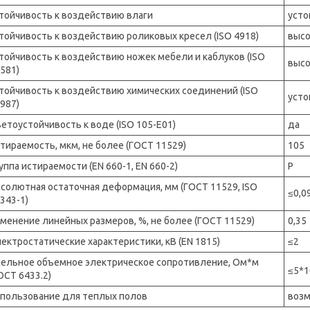
тойчивость к воздействию влаги
усто
тойчивость к воздействию роликовых кресел (ISO 4918)
высо
тойчивость к воздействию ножек мебели и каблуков (ISO
высо
581)
тойчивость к воздействию химических соединений (ISO
усто
987)
етоустойчивость к воде (ISO 105-E01)
да
тираемость, мкм, не более (ГОСТ 11529)
105
уппа истираемости (EN 660-1, EN 660-2)
P
солютная остаточная деформация, мм (ГОСТ 11529, ISO
≤0,0
343-1)
менение линейных размеров, %, не более (ГОСТ 11529)
0,35
ектростатические характеристики, кВ (EN 1815)
≤2
ельное объемное электрическое сопротивление, Ом*м
≤5*1
ОСТ 6433.2)
пользование для теплых полов
возм