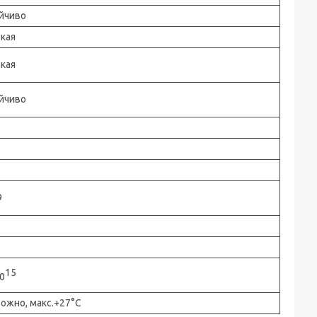
йчиво
кая
кая
йчиво
9
15
0
ожно, макс.+27°С