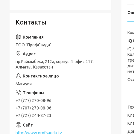
Оп
Контакты
Ко
iQ
ТОО "ПрофСауда"
iQ
Ко
тре
пр.Райымбека, 212а, корпус 4, офис 217,
ди
Алматы, Казахстан
ин
Ос
Магауия
+7 (777) 270-08-96
Тех
+7 (707) 270-08-96
Кл
+7 (727) 244-87-23
Кл
До
http://www.profsauda.kz