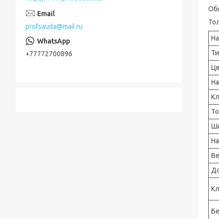
Об
Тол
profsauda@mail.ru
На
Ти
+77772700896
Цв
На
Кл
То
Ши
На
Ве
До
Кл
Бе