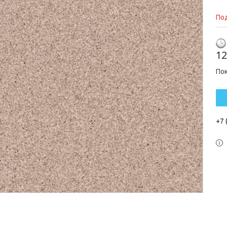
Под
12
По
+7 