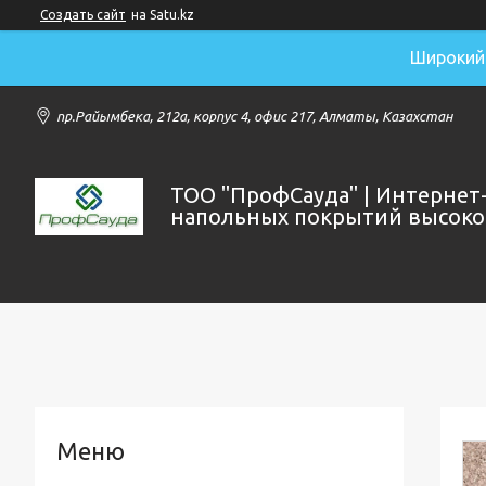
Создать сайт
на Satu.kz
Широкий 
пр.Райымбека, 212а, корпус 4, офис 217, Алматы, Казахстан
ТОО "ПрофСауда" | Интернет
напольных покрытий высоког