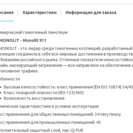
исание
Характеристики
Информация для заказа
ммерческий гомогенный линолеум
 MONOLIT - Monolit 911
 MONOLIT - это лидер среди гомогенных коллекций, разработанны
ллекция соединила в себе все мировые достижения в производств
бованиям российского рынка. Отличные показатели износостойкос
зайн, маскирующий загрязнения — все направлено на обеспечение 
тенсивном трафике.
обенности
Высокая износостойкость: класс применения (EN ISO 10874) 34/4
Класс пожарной опасности (ФЗ-123) КМ2
Возможность восстановления
нические характеристики и условия эксплуатации
асс применения для общественных помещений: 34 Very Heavy
асс применения для промышленных помещений: 43
полнительный защитный слой, лак: iQ PUR