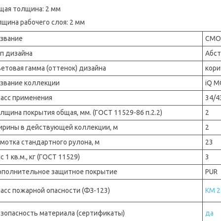
щая толщина: 2 мм
щина рабочего слоя: 2 мм
звание
CMO
п дизайна
Абст
етовая гамма (оттенок) дизайна
кори
звание коллекции
iQ M
асс применения
34/4
лщина покрытия общая, мм. (ГОСТ 11529-86 п.2.2)
2
рины в действующей коллекции, м
2
мотка стандартного рулона, м
23
с 1 кв.м., кг (ГОСТ 11529)
3
полнительное защитное покрытие
PUR
асс пожарной опасности (ФЗ-123)
КМ 2
зопасность материала (сертификаты)
да