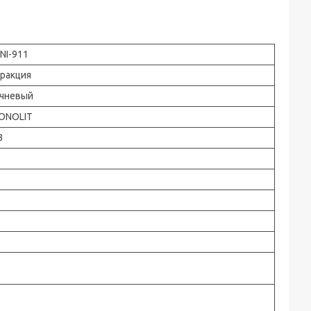
NI-911
ракция
чневый
ONOLIT
3