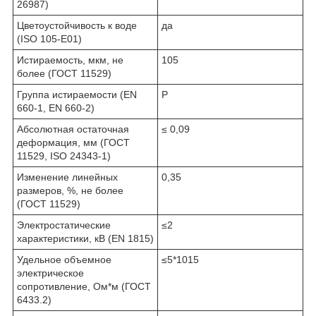
26987)
Цветоустойчивость к воде
да
(ISO 105-E01)
Истираемость, мкм, не
105
более (ГОСТ 11529)
Группа истираемости (EN
P
660-1, EN 660-2)
Абсолютная остаточная
≤ 0,09
деформация, мм (ГОСТ
11529, ISO 24343-1)
Изменение линейных
0,35
размеров, %, не более
(ГОСТ 11529)
Электростатические
≤2
характеристики, кВ (EN 1815)
Удельное объемное
≤5*10
15
электрическое
сопротивление, Ом*м (ГОСТ
6433.2)