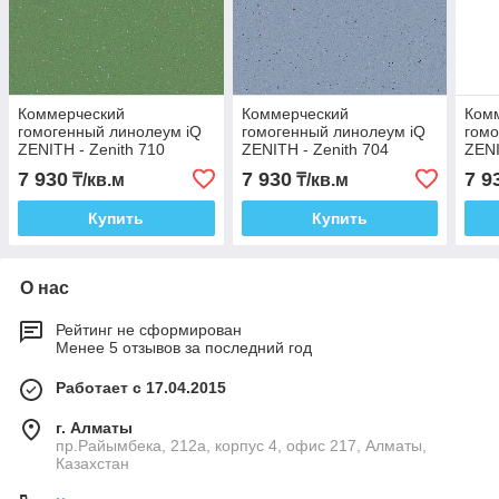
Коммерческий
Коммерческий
Ком
гомогенный линолеум iQ
гомогенный линолеум iQ
гомо
ZENITH - Zenith 710
ZENITH - Zenith 704
ZENI
7 930
7 930
7 9
₸/кв.м
₸/кв.м
Купить
Купить
О нас
Рейтинг не сформирован
Менее 5 отзывов за последний год
Работает с 17.04.2015
г. Алматы
пр.Райымбека, 212а, корпус 4, офис 217, Алматы,
Казахстан