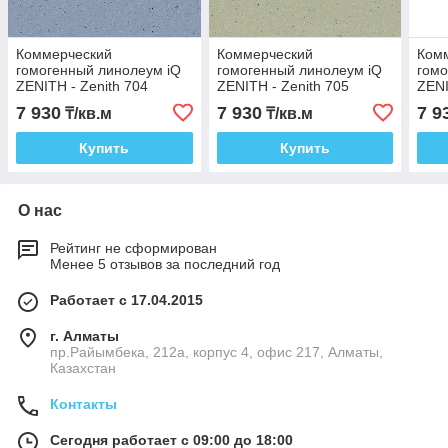
Коммерческий
Коммерческий
Ком
гомогенный линолеум iQ
гомогенный линолеум iQ
гомо
ZENITH - Zenith 704
ZENITH - Zenith 705
ZENI
7 930
7 930
7 9
₸/кв.м
₸/кв.м
Купить
Купить
О нас
Рейтинг не сформирован
Менее 5 отзывов за последний год
Работает с 17.04.2015
г. Алматы
пр.Райымбека, 212а, корпус 4, офис 217, Алматы,
Казахстан
Контакты
Сегодня работает с 09:00 до 18:00