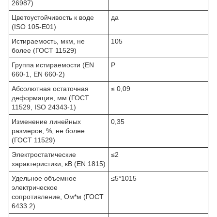
26987)
Цветоустойчивость к воде
да
(ISO 105-E01)
Истираемость, мкм, не
105
более (ГОСТ 11529)
Группа истираемости (EN
P
660-1, EN 660-2)
Абсолютная остаточная
≤ 0,09
деформация, мм (ГОСТ
11529, ISO 24343-1)
Изменение линейных
0,35
размеров, %, не более
(ГОСТ 11529)
Электростатические
≤2
характеристики, кВ (EN 1815)
Удельное объемное
≤5*10
15
электрическое
сопротивление, Ом*м (ГОСТ
6433.2)