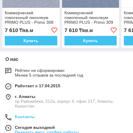
Коммерческий
Коммерческий
Ком
гомогенный линолеум
гомогенный линолеум
гом
PRIMO PLUS - Primo 308
PRIMO PLUS - Primo 309
PRIM
7 610
7 610
7 6
₸/кв.м
₸/кв.м
Купить
Купить
О нас
Рейтинг не сформирован
Менее 5 отзывов за последний год
Работает с 17.04.2015
г. Алматы
пр.Райымбека, 212а, корпус 4, офис 217, Алматы,
Казахстан
Контакты
Сегодня выходной
Показать весь график работы