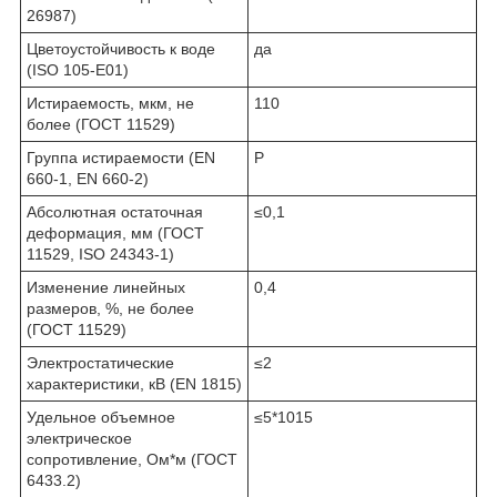
26987)
Цветоустойчивость к воде
да
(ISO 105-E01)
Истираемость, мкм, не
110
более (ГОСТ 11529)
Группа истираемости (EN
P
660-1, EN 660-2)
Абсолютная остаточная
≤0,1
деформация, мм (ГОСТ
11529, ISO 24343-1)
Изменение линейных
0,4
размеров, %, не более
(ГОСТ 11529)
Электростатические
≤2
характеристики, кВ (EN 1815)
Удельное объемное
≤5*10
15
электрическое
сопротивление, Ом*м (ГОСТ
6433.2)