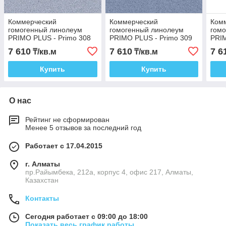
Коммерческий
Коммерческий
Ком
гомогенный линолеум
гомогенный линолеум
гом
PRIMO PLUS - Primo 308
PRIMO PLUS - Primo 309
PRIM
7 610
7 610
7 6
₸/кв.м
₸/кв.м
Купить
Купить
О нас
Рейтинг не сформирован
Менее 5 отзывов за последний год
Работает с 17.04.2015
г. Алматы
пр.Райымбека, 212а, корпус 4, офис 217, Алматы,
Казахстан
Контакты
Сегодня работает с 09:00 до 18:00
Показать весь график работы