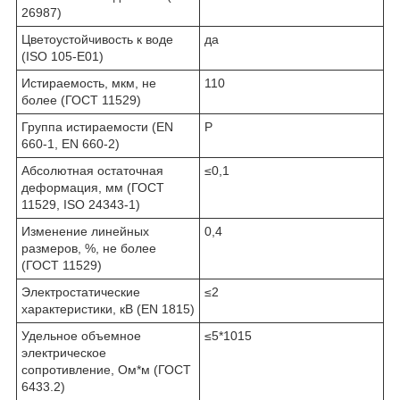
26987)
Цветоустойчивость к воде
да
(ISO 105-E01)
Истираемость, мкм, не
110
более (ГОСТ 11529)
Группа истираемости (EN
P
660-1, EN 660-2)
Абсолютная остаточная
≤0,1
деформация, мм (ГОСТ
11529, ISO 24343-1)
Изменение линейных
0,4
размеров, %, не более
(ГОСТ 11529)
Электростатические
≤2
характеристики, кВ (EN 1815)
Удельное объемное
≤5*10
15
электрическое
сопротивление, Ом*м (ГОСТ
6433.2)