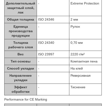
Дополнительный
-
Extreme Protection
защитный слой,
лак
Общая толщина
ISO 24346
2 мм
Единица
-
Рулон
производства
продукции
Толщина
ISO 24340
0,70 мм
рабочего слоя
Вес
ISO 23997
2220 г/м²
Тип основы
-
Компактная пена
Способ укладки
-
На клей
Направление
-
Реверсивная
укладки
Эффект
-
Тиснение
обработки
Performance for CE Marking