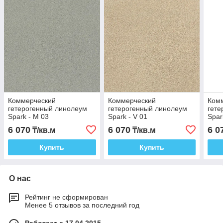
Коммерческий
Коммерческий
Ком
гетерогенный линолеум
гетерогенный линолеум
гете
Spark - M 03
Spark - V 01
Spar
6 070
6 070
6 0
₸/кв.м
₸/кв.м
Купить
Купить
О нас
Рейтинг не сформирован
Менее 5 отзывов за последний год