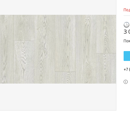
Под
3 
По
+7 