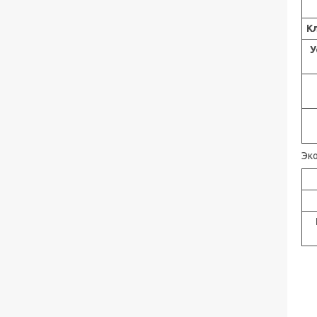
К
У
Эк