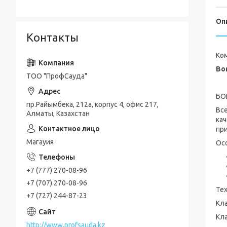
Оп
Контакты
Ко
Bo
ТОО "ПрофСауда"
БО
пр.Райымбека, 212а, корпус 4, офис 217,
Вс
Алматы, Казахстан
кач
при
Магауия
Ос
+7 (777) 270-08-96
+7 (707) 270-08-96
Тех
+7 (727) 244-87-23
Кл
Кл
http://www.profsauda.kz