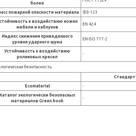
ГОСТ 11529
более
ласс пожарной опасности материала
ФЗ-123
стойчивость к воздействию ножек
EN 424
мебели и каблуков
Индекс снижения приведенного
EN ISO 717-2
уровня ударного шума
Устойчивость к воздействию
-
роликовых кресел
ологическая безопасность
Стандарт
Ecomaterial
-
Каталог экологически безопасных
-
материалов Green book