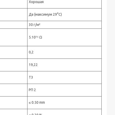
Хорошая
Да (максимум 29°C)
30 г/м²
5.10¹⁵ Ω
0,2
19,22
Т3
РП 2
≤ 0.50 mm