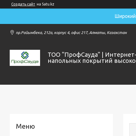
Создать сайт
на Satu.kz
Широкий 
пр.Райымбека, 212а, корпус 4, офис 217, Алматы, Казахстан
ТОО "ПрофСауда" | Интернет
напольных покрытий высоког