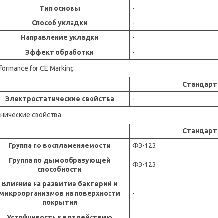
Тип основы
-
Способ укладки
-
Направление укладки
-
Эффект обработки
-
formance for CE Marking
Стандарт
Электростатические свойства
-
хнические свойства
Стандарт
Группа по воспламеняемости
ФЗ-123
Группа по дымообразующей
ФЗ-123
способности
Влияние на развитие бактерий и
микроорганизмов на поверхности
-
покрытия
Устойчивость к воздействию