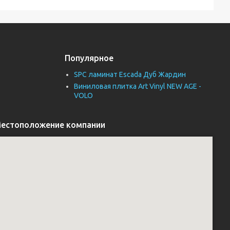
Популярное
SPC ламинат Escada Дуб Жардин
Виниловая плитка Art Vinyl NEW AGE -
VOLO
естоположение компании