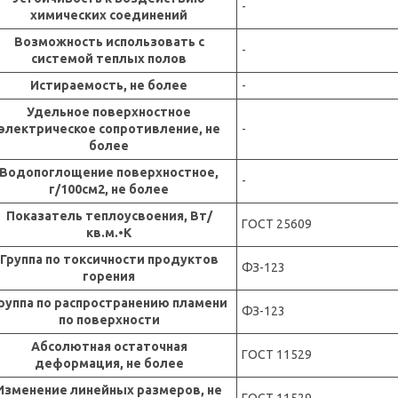
-
химических соединений
Возможность использовать с
-
системой теплых полов
Истираемость, не более
-
Удельное поверхностное
электрическое cопротивление, не
-
более
Водопоглощение поверхностное,
-
г/100см2, не более
Показатель теплоусвоения, Вт/
ГОСТ 25609
кв.м.•К
Группа по токсичности продуктов
ФЗ-123
горения
руппа по распространению пламени
ФЗ-123
по поверхности
Абсолютная остаточная
ГОСТ 11529
деформация, не более
Изменение линейных размеров, не