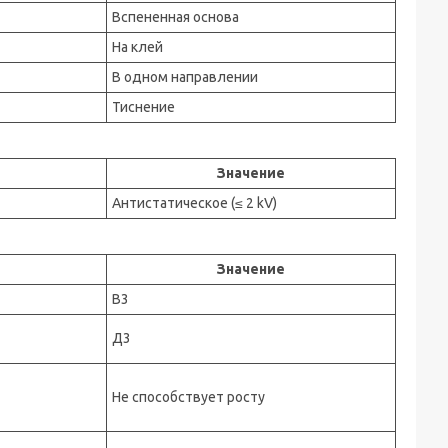
Вспененная основа
На клей
В одном направлении
Тиснение
Значение
Антистатическое (≤ 2 kV)
Значение
В3
Д3
Не способствует росту