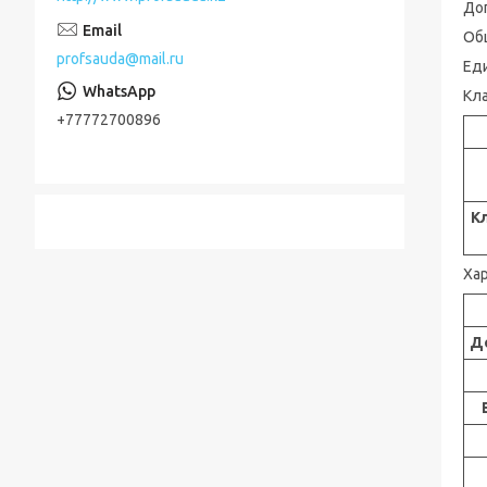
До
Об
profsauda@mail.ru
Ед
Кл
+77772700896
К
Ха
Д