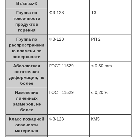
Вт/кв.м.•К
Группа по
ФЗ-123
Т3
токсичности
продуктов
горения
Группа по
ФЗ-123
РП 2
распространени
ю пламени по
поверхности
Абсолютная
ГОСТ 11529
≤ 0.50 mm
остаточная
деформация, не
более
Изменение
ГОСТ 11529
≤ 0,20 %
линейных
размеров, не
более
Класс пожарной
ФЗ-123
КМ5
опасности
материала