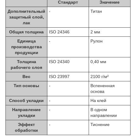
Стандарт
Значение
Дополнительный
-
Титан
защитный слой,
лак
Общая толщина
ISO 24346
2 мм
Единица
-
Рулон
производства
продукции
Толщина
ISO 24340
0,40 мм
рабочего слоя
Вес
ISO 23997
2100 г/м²
Тип основы
-
Вспененная
основа
Способ укладки
-
На клей
Направление
-
В одном
укладки
направлении
Эффект
-
Тиснение
обработки