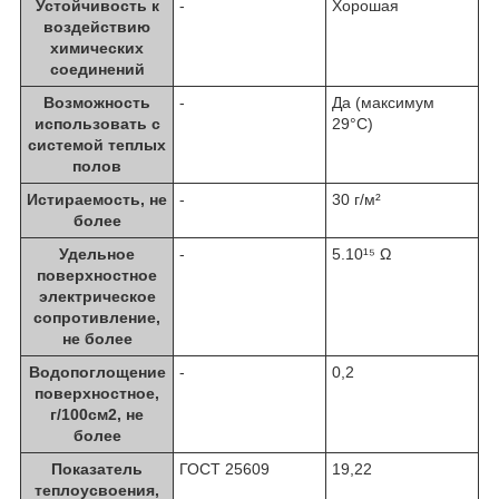
Устойчивость к
-
Хорошая
воздействию
химических
соединений
Возможность
-
Да (максимум
использовать с
29°C)
системой теплых
полов
Истираемость, не
-
30 г/м²
более
Удельное
-
5.10¹⁵ Ω
поверхностное
электрическое
cопротивление,
не более
Водопоглощение
-
0,2
поверхностное,
г/100см2, не
более
Показатель
ГОСТ 25609
19,22
теплоусвоения,