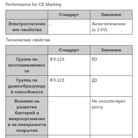
Performance for CE Marking
Стандарт
Значение
Электростатичес
-
Антистатическое
кие свойства
(≤ 2 kV)
Технические свойства
Стандарт
Значение
Группа по
ФЗ-123
В3
воспламеняемос
ти
Группа по
ФЗ-123
Д3
дымообразующе
й способности
Влияние на
-
Не способствует
развитие
росту
бактерий и
микроорганизмо
в на поверхности
покрытия