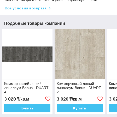
Все условия возврата
Подобные товары компании
Коммерческий легкий
Коммерческий легкий
Комм
линолеум Bonus - DUART
линолеум Bonus - DUART
лин
4
2
1
3 020
3 020
3 0
₸/кв.м
₸/кв.м
Купить
Купить