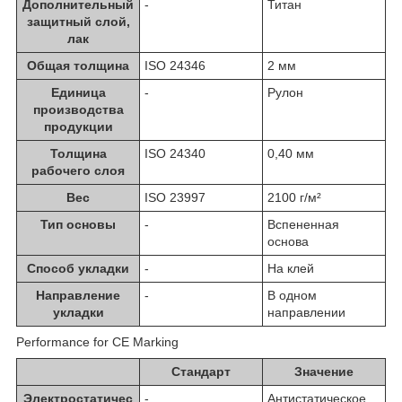
Дополнительный
-
Титан
защитный слой,
лак
Общая толщина
ISO 24346
2 мм
Единица
-
Рулон
производства
продукции
Толщина
ISO 24340
0,40 мм
рабочего слоя
Вес
ISO 23997
2100 г/м²
Тип основы
-
Вспененная
основа
Способ укладки
-
На клей
Направление
-
В одном
укладки
направлении
Performance for CE Marking
Стандарт
Значение
Электростатичес
-
Антистатическое