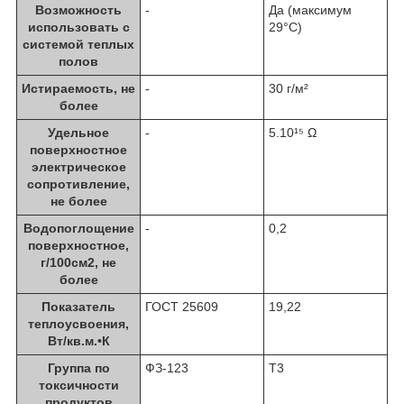
Возможность
-
Да (максимум
использовать с
29°C)
системой теплых
полов
Истираемость, не
-
30 г/м²
более
Удельное
-
5.10¹⁵ Ω
поверхностное
электрическое
cопротивление,
не более
Водопоглощение
-
0,2
поверхностное,
г/100см2, не
более
Показатель
ГОСТ 25609
19,22
теплоусвоения,
Вт/кв.м.•К
Группа по
ФЗ-123
Т3
токсичности
продуктов