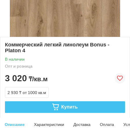
Коммерческий легкий линолеум Bonus -
Platon 4
В наличии
Опт и розница
3 020
₸/кв.м
2 930 ₸
от 1000 кв.м
Купить
Описание
Характеристики
Доставка
Оплата
Усл