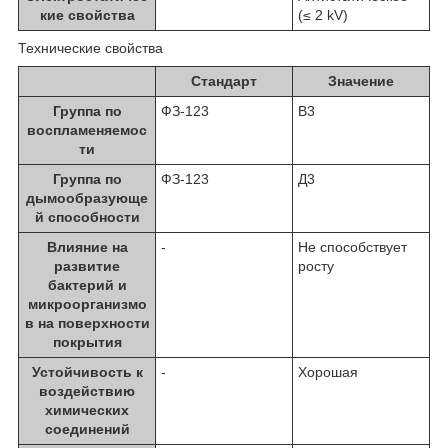
кие свойства
(≤ 2 kV)
Технические свойства
Стандарт
Значение
Группа по
ФЗ-123
В3
воспламеняемос
ти
Группа по
ФЗ-123
Д3
дымообразующе
й способности
Влияние на
-
Не способствует
развитие
росту
бактерий и
микроорганизмо
в на поверхности
покрытия
Устойчивость к
-
Хорошая
воздействию
химических
соединений