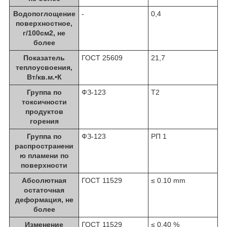
Водопоглощение
-
0,4
поверхностное,
г/100см2, не
более
Показатель
ГОСТ 25609
21,7
теплоусвоения,
Вт/кв.м.•К
Группа по
ФЗ-123
Т2
токсичности
продуктов
горения
Группа по
ФЗ-123
РП 1
распространени
ю пламени по
поверхности
Абсолютная
ГОСТ 11529
≤ 0.10 mm
остаточная
деформация, не
более
Изменение
ГОСТ 11529
≤ 0.40 %