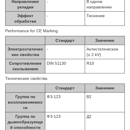
Направление
-
В одном
укладки
направлении
Эффект
-
Тиснение
обработки
Performance for CE Marking
Стандарт
Значение
Электростатичес
-
Антистатическое
кие свойства
(≤ 2 kV)
Сопротивление
DIN 51130
R10
скольжению
Технические свойства
Стандарт
Значение
Группа по
ФЗ-123
В2
воспламеняемос
ти
Группа по
ФЗ-123
Д2
дымообразующе
й способности