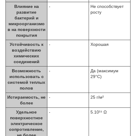
Влияние на
-
Не способствует
развитие
росту
бактерий и
микроорганизмо
в на поверхности
покрытия
Устойчивость к
-
Хорошая
воздействию
химических
соединений
Возможность
-
Да (максимум
использовать с
29°C)
системой теплых
полов
Истираемость, не
-
25 г/м²
более
Удельное
-
5.10¹⁵ Ω
поверхностное
электрическое
cопротивление,
не более