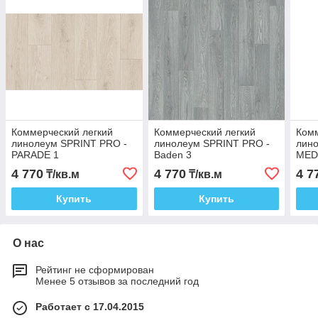
Коммерческий легкий
Коммерческий легкий
Комм
линолеум SPRINT PRO -
линолеум SPRINT PRO -
лин
PARADE 1
Baden 3
MED
4 770
4 770
4 7
₸/кв.м
₸/кв.м
Купить
Купить
О нас
Рейтинг не сформирован
Менее 5 отзывов за последний год
Работает с 17.04.2015