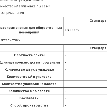
ичество м² в упаковке: 1,232 м²
асс применения
Стандарт
ласс применения для общественных
EN 13329
помещений
рактеристики
Стандарт
Плотность плиты
-
Единица производства продукции
-
Количество штук в упаковке
-
Количество м² в упаковке
-
Количество упаковок на палете
-
Количество м² в палете
-
Вес палеты
-
Способ производства
-