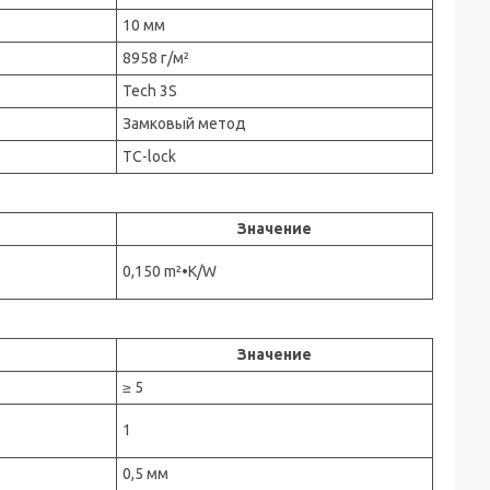
10 мм
8958 г/м²
Tech 3S
Замковый метод
TC-lock
Значение
0,150 m²•K/W
Значение
≥ 5
1
0,5 мм