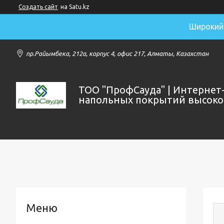
Создать сайт
на Satu.kz
Широкий 
пр.Райымбека, 212а, корпус 4, офис 217, Алматы, Казахстан
ТОО "ПрофСауда" | Интернет
напольных покрытий высоког