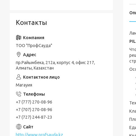
Оп
Контакты
Ла
PI
ТОО "ПрофСауда"
Что
ре
ст
пр.Райымбека, 212а, корпус 4, офис 217,
Алматы, Казахстан
Ос
Магауия
+7 (777) 270-08-96
Тех
+7 (707) 270-08-96
Кл
+7 (727) 244-87-23
Пло
Ед
http://www.profsauda.kz
Кол