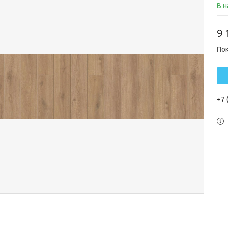
В 
9 
По
+7 