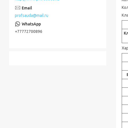
Кол
Кл
profsauda@mail.ru
+77772700896
К
Ха