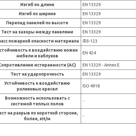
Изгиб по длине
EN 13329
Изгиб по ширине
EN 13329
Перепад панелей по высоте
EN 13329
Тест на зазоры между панелями
EN 13329
ласс пожарной опасности материала
ФЗ-123
стойчивость к воздействию ножек
EN 424
мебели и каблуков
Сопротивление истираемости (AC)
EN 13329 - Annex E
Тест на ударопрочность
EN 13329
Устойчивость к воздействию
ISO 4918
роликовых кресел
Возможность использовать с
-
системой теплых полов
ест на разрыв по короткой стороне,
-
более, кН/м