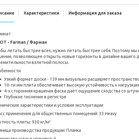
исание
Характеристики
Информация для заказа
минат
LOT - Farman / Фарман
бы летать быстрее всех, нужно летать быстрее себя. Поэтому мы 
шение, позволяющее открыть новые горизонты в дизайне вашего д
ремительности взлетной полосы.
обенности
Узкий формат доски - 159 мм визуально расширяет пространств
10-ти мм плита обеспечивает высокую устойчивость к нагрузкам
4-х сторонняя крашеная фаска даёт ощущение сходства со шту
Глубокое тиснение в регистре
нические характеристики и условия эксплуатации
асс применения для общественных помещений: 33 Heavy
тность плиты: 930 кг/м³
иница производства продукции: Планка
ичество штук в упаковке: 6