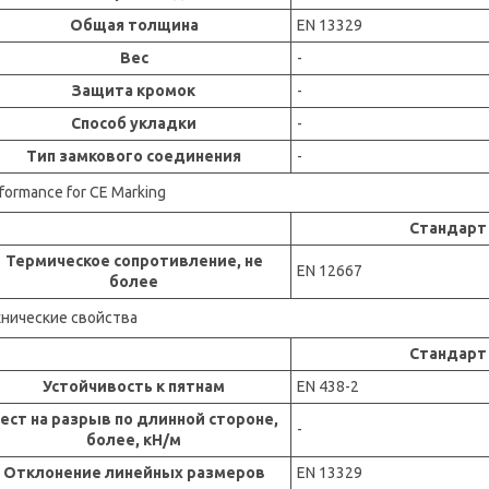
Общая толщина
EN 13329
Вес
-
Защита кромок
-
Способ укладки
-
Тип замкового соединения
-
formance for CE Marking
Стандарт
Термическое сопротивление, не
EN 12667
более
хнические свойства
Стандарт
Устойчивость к пятнам
EN 438-2
ест на разрыв по длинной стороне,
-
более, кН/м
Отклонение линейных размеров
EN 13329