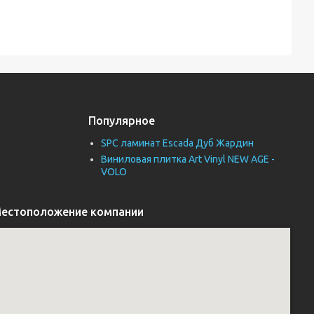
Популярное
SPC ламинат Escada Дуб Жардин
Виниловая плитка Art Vinyl NEW AGE -
VOLO
естоположение компании