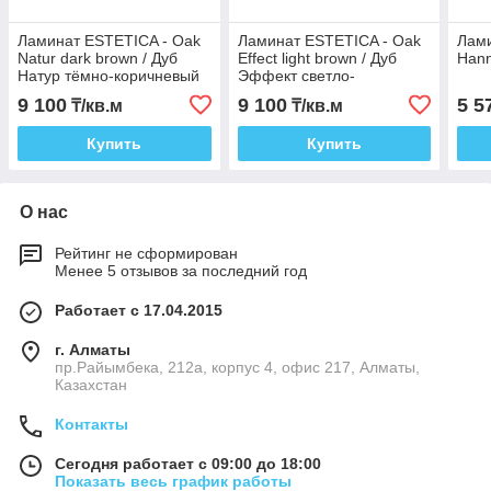
Ламинат ESTETICA - Oak
Ламинат ESTETICA - Oak
Лам
Natur dark brown / Дуб
Effect light brown / Дуб
Hann
Натур тёмно-коричневый
Эффект светло-
коричневый
9 100
9 100
5 5
₸/кв.м
₸/кв.м
Купить
Купить
О нас
Рейтинг не сформирован
Менее 5 отзывов за последний год
Работает с 17.04.2015
г. Алматы
пр.Райымбека, 212а, корпус 4, офис 217, Алматы,
Казахстан
Контакты
Сегодня работает с 09:00 до 18:00
Показать весь график работы