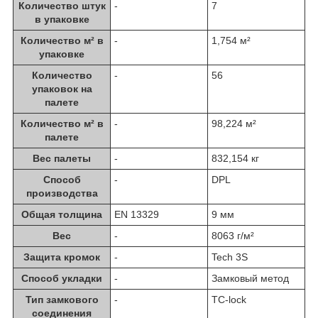
Количество штук
-
7
в упаковке
Количество м² в
-
1,754 м²
упаковке
Количество
-
56
упаковок на
палете
Количество м² в
-
98,224 м²
палете
Вес палеты
-
832,154 кг
Способ
-
DPL
производства
Общая толщина
EN 13329
9 мм
Вес
-
8063 г/м²
Защита кромок
-
Tech 3S
Способ укладки
-
Замковый метод
Тип замкового
-
TC-lock
соединения