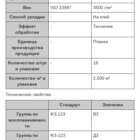
Вес
ISO 23997
3500 г/м²
Способ укладки
-
На клей
Эффект
-
Тиснение
обработки
Единица
-
Планка
производства
продукции
Количество штук
-
18
в упаковке
Количество м² в
-
2,500 м²
упаковке
Технические свойства
Стандарт
Значение
Группа по
ФЗ-123
В3
воспламеняемос
ти
Группа по
ФЗ-123
Д3