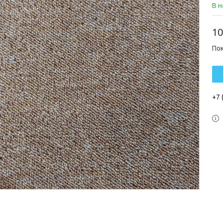
В 
10
По
+7 