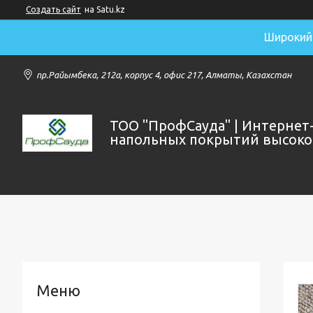
Создать сайт
на Satu.kz
Широкий 
пр.Райымбека, 212а, корпус 4, офис 217, Алматы, Казахстан
ТОО "ПрофСауда" | Интернет
напольных покрытий высоког