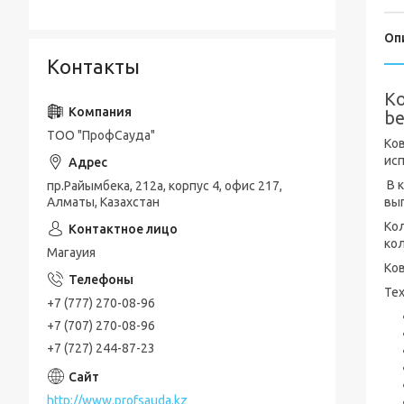
Оп
Контакты
Ко
be
ТОО "ПрофСауда"
Ков
ис
В 
пр.Райымбека, 212а, корпус 4, офис 217,
выг
Алматы, Казахстан
Кол
ко
Магауия
Ков
Те
+7 (777) 270-08-96
+7 (707) 270-08-96
+7 (727) 244-87-23
http://www.profsauda.kz