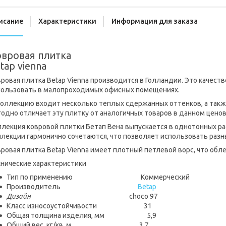
исание
Характеристики
Информация для заказа
вровая плитка
tap vienna
ровая плитка Betap Vienna производится в Голландии. Это качест
пользовать в малопроходимых офисных помещениях.
коллекцию входит несколько теплых сдержанных оттенков, а такж
одно отличает эту плитку от аналогичных товаров в данном цено
лекция ковровой плитки Бетап Вена выпускается в однотонных рас
ллекции гармонично сочетаются, что позволяет использовать разн
ровая плитка Betap Vienna имеет плотный петлевой ворс, что обле
хнические характеристики
Тип по применению Коммерческий
Производитель
Betap
Дизайн
choco 97
Класс износоустойчивости 31
Общая толщина изделия, мм 5,9
Общий вес, кг/кв. м 3,7