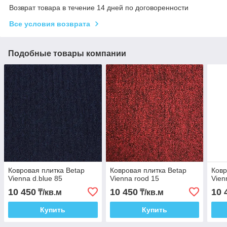
Возврат товара в течение 14 дней по договоренности
Все условия возврата
Подобные товары компании
Ковровая плитка Betap
Ковровая плитка Betap
Ковр
Vienna d.blue 85
Vienna rood 15
Vien
10 450
10 450
10 
₸/кв.м
₸/кв.м
Купить
Купить