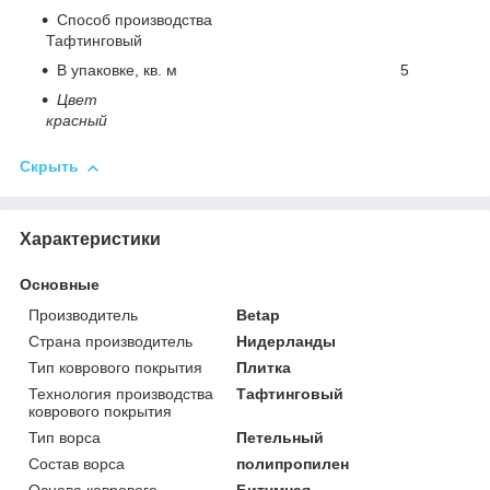
Способ производства
Тафтинговый
В упаковке, кв. м 5
Цвет
красный
Скрыть
Характеристики
Основные
Производитель
Betap
Страна производитель
Нидерланды
Тип коврового покрытия
Плитка
Технология производства
Тафтинговый
коврового покрытия
Тип ворса
Петельный
Состав ворса
полипропилен
Основа коврового
Битумная