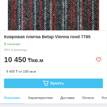
Ковровая плитка Betap Vienna rood 7785
В наличии
Опт и розница
10 450
₸/кв.м
9 400 ₸
от 100 кв.м
Купить
Описание
Характеристики
Доставка
Оплата
Усл