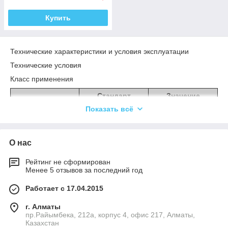
Купить
Технические характеристики и условия эксплуатации
Технические условия
Класс применения
Стандарт
Значение
Показать всё
Класс
ISO 10874
23
применения для
жилых
помещений
О нас
Класс
ISO 10874
34
Рейтинг не сформирован
применения для
Менее 5 отзывов за последний год
общественных
помещений
Работает с 17.04.2015
Класс
-
43
г. Алматы
применения для
пр.Райымбека, 212а, корпус 4, офис 217, Алматы,
промышленных
Казахстан