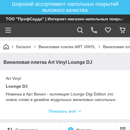
Широкий ассортимент напольных покрытий
высокого качества
ТОО "ПрофСауда" | Интернет-магазин напольных покрытий
Каталог
Виниловая плитка ART VINYL
Виниловая пли
Виниловая плитка Art Vinyl Lounge DJ
Art Vinyl
Lounge DJ
Новинка в Арт Винил - коллекция Lounge Digi Edition это
новое слово в дизайне модульных виниловых напольных
покрытий. Мы создали коллекцию Digi Lounge наподобие
тому, как диджей создает настроение, миксуя и сочетая
Показать всё
разные фрагменты композиций. Технология digital print или
цифровой печати позволяет изготавливать ограниченные
тиражи уникальных дизайнов в напольных покрытиях.
Сортировка
0
Фильтры